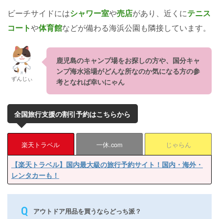
ビーチサイドには
シャワー室
や
売店
があり、近くに
テニス
コート
や
体育館
などが備わる海浜公園も隣接しています。
鹿児島のキャンプ場をお探しの方や、国分キャ
ンプ海水浴場がどんな所なのか気になる方の参
ずんじぃ
考となれば幸いにゃん
全国旅行支援の割引予約はこちらから
楽天トラベル
一休.com
じゃらん
【楽天トラベル】国内最大級の旅行予約サイト！国内・海外・
レンタカーも！
アウトドア用品を買うならどっち派？