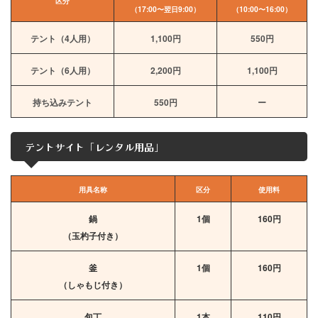
区分
（17:00〜翌日9:00）
（10:00〜16:00）
テント（4人用）
1,100円
550円
テント（6人用）
2,200円
1,100円
持ち込みテント
550円
ー
テントサイト「レンタル用品」
用具名称
区分
使用料
鍋
1個
160円
（玉杓子付き）
釜
1個
160円
（しゃもじ付き）
包丁
1本
110円