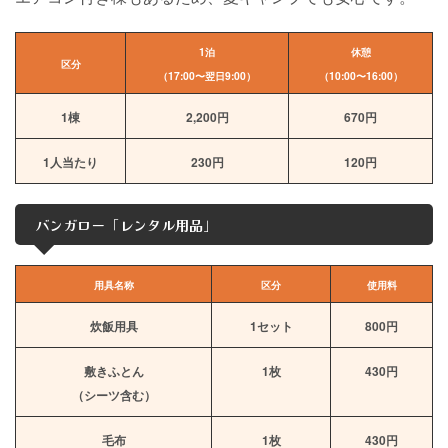
1泊
休憩
区分
（17:00〜翌日9:00）
（10:00〜16:00）
1棟
2,200円
670円
1人当たり
230円
120円
バンガロー「レンタル用品」
用具名称
区分
使用料
炊飯用具
1セット
800円
敷きふとん
1枚
430円
（シーツ含む）
毛布
1枚
430円