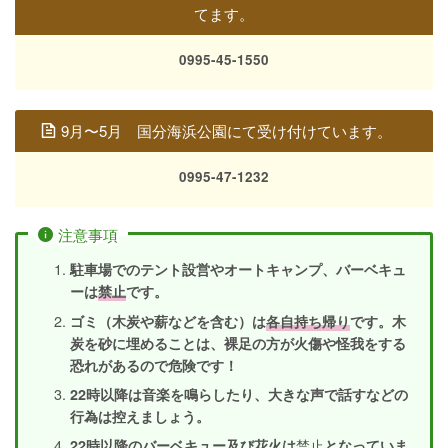
てます。
0995-45-1550
9月〜5月 国分海浜公園にて受け付けています。
0995-47-1232
注意事項
駐車場でのテント設営やオートキャンプ、バーベキュ
ーは
禁止
です。
ゴミ（木炭や薪などを含む）は
各自持ち帰り
です。木
炭を砂に埋めることは、裸足の方が火傷や怪我をする
恐れがあるので危険です！
22時以降は音楽を鳴らしたり、大きな声で話すなどの
行為は控えましょう。
禁止
22時以降のバーベキュー及び花火は
となっていま