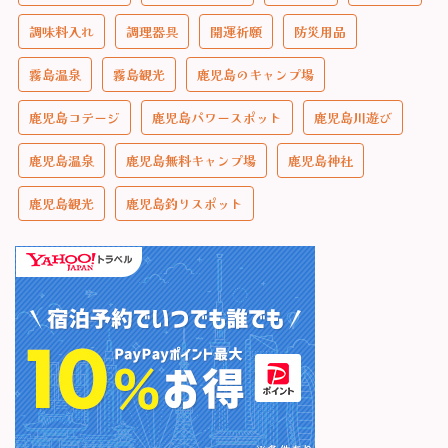
調味料入れ
調理器具
開運祈願
防災用品
霧島温泉
霧島観光
鹿児島のキャンプ場
鹿児島コテージ
鹿児島パワースポット
鹿児島川遊び
鹿児島温泉
鹿児島無料キャンプ場
鹿児島神社
鹿児島観光
鹿児島釣りスポット