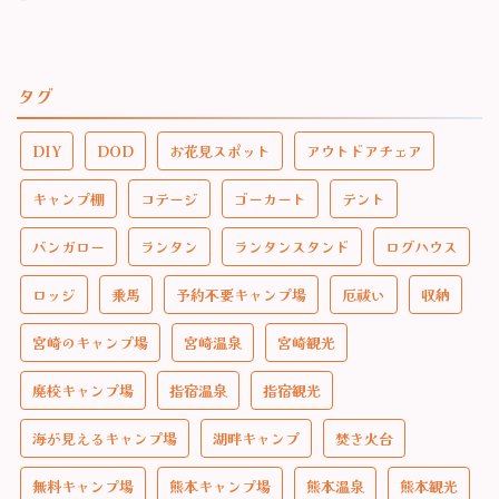
タグ
DIY
DOD
お花見スポット
アウトドアチェア
キャンプ棚
コテージ
ゴーカート
テント
バンガロー
ランタン
ランタンスタンド
ログハウス
ロッジ
乗馬
予約不要キャンプ場
厄祓い
収納
宮崎のキャンプ場
宮崎温泉
宮崎観光
廃校キャンプ場
指宿温泉
指宿観光
海が見えるキャンプ場
湖畔キャンプ
焚き火台
無料キャンプ場
熊本キャンプ場
熊本温泉
熊本観光