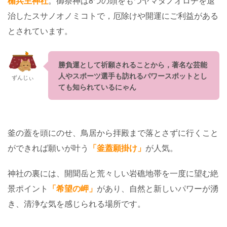
楯兵主神社
。御祭神は8つの頭をもつヤマタノオロチを退
治したスサノオノミコトで，厄除けや開運にご利益がある
とされています。
勝負運として祈願されることから，著名な芸能
人やスポーツ選手も訪れるパワースポットとし
ずんじぃ
ても知られているにゃん
釜の蓋を頭にのせ、鳥居から拝殿まで落とさずに行くこと
ができれば願いが叶う
「釜蓋願掛け」
が人気。
神社の裏には、開聞岳と荒々しい岩礁地帯を一度に望む絶
景ポイント
「希望の岬」
があり、自然と新しいパワーが湧
き、清浄な気を感じられる場所です。