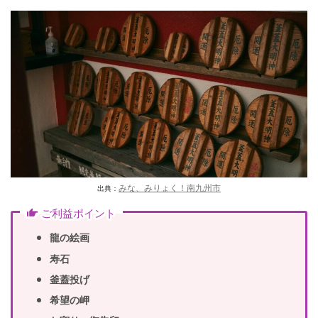
みな、みりょく！南九州市
出典：
ご利益ポイント
龍の絵画
寿石
釜蓋投げ
希望の岬