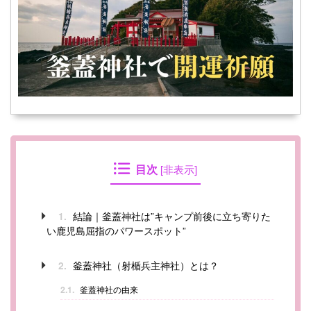
目次
[
非表示
]
結論｜釜蓋神社は”キャンプ前後に立ち寄りた
1.
い鹿児島屈指のパワースポット”
釜蓋神社（射楯兵主神社）とは？
2.
2.1.
釜蓋神社の由来