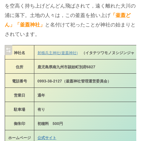
を空高く持ち上げどんどん飛ばされて，遠く離れた大川の
浦に落下。土地の人々は，この釜蓋を拾い上げ
「釜蓋ど
ん」「釜蓋神社」
と名付けて祀ったことが神社の始まりと
されています。
神社名
射楯兵主神社(釜蓋神社)
（イタテツワモノヌシジンジャ（カ
住所
鹿児島県南九州市頴娃町別府6827
電話番号
0993-38-2127（釜蓋神社管理運営委員会）
営業日
通年
駐車場
有り
御朱印
初穂料 500円
ホームページ
公式サイト