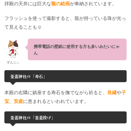
拝殿の天井には巨大な
龍の絵画
が奉納されています。
フラッシュを使って撮影すると、龍が持っている珠が光っ
て見えることも☺︎
携帯電話の壁紙に使用する方も多いみたいにゃ
ん
ずんじぃ
釜蓋神社の「寿石」
本殿の右隣に鎮座する寿石を撫でながら祈ると、
良縁
や
子
宝
、
安産
に恵まれるといわれています。
釜蓋神社の「釜蓋投げ」