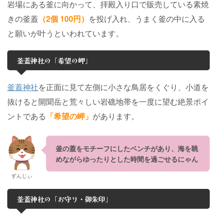
岩場にある釜に向かって、拝殿入り口で販売している素焼
きの釜蓋
（2個 100円）
を投げ入れ、うまく釜の中に入る
と願いが叶うといわれています。
釜蓋神社の「希望の岬」
釜蓋神社
を正面に見て左側に小さな鳥居をくぐり、小道を
抜けると開聞岳と荒々しい岩礁地帯を一度に望む絶景ポイ
ントである
「希望の岬」
があります。
釜の蓋をモチーフにしたベンチがあり、海を眺
めながらゆったりとした時間を過ごせるにゃん
ずんじぃ
釜蓋神社の「お守り・御朱印」