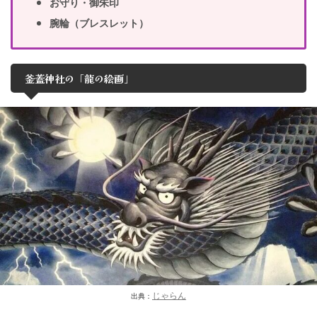
お守り・御朱印
腕輪（ブレスレット）
釜蓋神社の「龍の絵画」
じゃらん
出典：