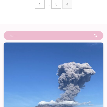
1
…
3
4