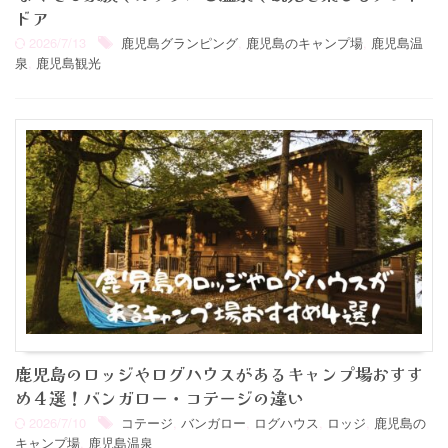
ドア
2026/7/13
鹿児島グランピング
,
鹿児島のキャンプ場
,
鹿児島温
泉
,
鹿児島観光
鹿児島のロッジやログハウスがあるキャンプ場おすす
め４選！バンガロー・コテージの違い
2026/7/10
コテージ
,
バンガロー
,
ログハウス
,
ロッジ
,
鹿児島の
キャンプ場
,
鹿児島温泉