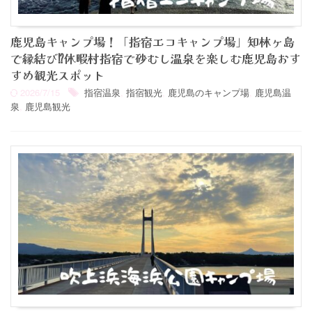
鹿児島キャンプ場！「指宿エコキャンプ場」知林ヶ島
で縁結び⁉︎休暇村指宿で砂むし温泉を楽しむ鹿児島おす
すめ観光スポット
2026/7/15
指宿温泉
,
指宿観光
,
鹿児島のキャンプ場
,
鹿児島温
泉
,
鹿児島観光