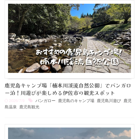
鹿児島キャンプ場「楠本川渓流自然公園」でバンガロ
ー泊！川遊びが楽しめる伊佐市の観光スポット
2026/7/9
バンガロー
,
鹿児島のキャンプ場
,
鹿児島川遊び
,
鹿児
島温泉
,
鹿児島観光