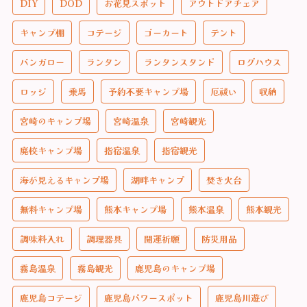
DIY
DOD
お花見スポット
アウトドアチェア
キャンプ棚
コテージ
ゴーカート
テント
バンガロー
ランタン
ランタンスタンド
ログハウス
ロッジ
乗馬
予約不要キャンプ場
厄祓い
収納
宮崎のキャンプ場
宮崎温泉
宮崎観光
廃校キャンプ場
指宿温泉
指宿観光
海が見えるキャンプ場
湖畔キャンプ
焚き火台
無料キャンプ場
熊本キャンプ場
熊本温泉
熊本観光
調味料入れ
調理器具
開運祈願
防災用品
霧島温泉
霧島観光
鹿児島のキャンプ場
鹿児島コテージ
鹿児島パワースポット
鹿児島川遊び